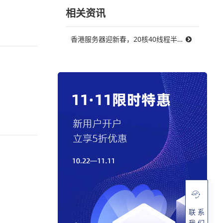
相关资讯
香港服务器迎新春，20核40线程半价优惠500元起
联 系
我 们