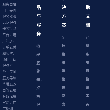
服务器租
品
决
助
用，美国
与
方
文
服务器和
高防服务
服
案
档
器等IaaS
务
平台，用
金
轻
户注册、
融
教
量
财
物
订单支付
和实时开
解
育
电
云
务
账
理
云
通的自助
决
解
商
游
服
中
户
服
服
服
轻
服务平
方
决
解
戏
网
务
心
中
务
软
务
务
量
虚
台。美国
服务器和
案
方
决
解
站
器
心
协
件
物
器
器
级
拟
SSL
香港服务
案
方
决
解
议
脚
理
云
应
主
证
器等云服
案
方
决
本
服
服
用
机
书
务器租用
官网，推
案
方
务
务
服
广返佣