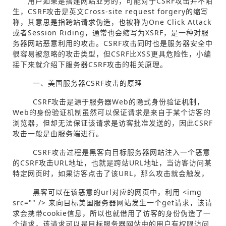
用户如果是搭建网站业务的，可能对于CSRF攻击并不陌
生，CSRF攻击是英文Cross-site request forgery的缩写
称，其意思是指跨站请求伪造，也被称为One Click Attack
或者Session Riding，通常也会缩写为XSRF，是一种对服
务器网站恶意利用的攻击。CSRF攻击同时也是服务器安全中
很容易被忽略的攻击类型，但CSRF比XSS更具危险性，小编
接下来就介绍下服务器CSRF攻击的相关原理。
一、美国服务器CSRF攻击的原理
CSRF攻击是源于服务器Web的隐式身份验证机制，
Web的身份验证机制虽然可以保证请求是来自于某个访客的
浏览器，但却无法保证该请求是访客批准发送的，因此CSRF
攻击一般是由服务端进行。
CSRF攻击过程是黑客向目标服务器网站注入一个恶意
的CSRF攻击URL地址，也就是跨站URL地址，当访客访问某
特定网页时，如果访客点击了该URL，那么攻击就会触发，
黑客可以在该恶意的url对应的网页中，利用 <img
src="" /> 来向目标美国服务器网站发生一个get请求，该请
求会携带cookie信息，所以也就借用了访客的身份伪造了一
个请求，该请求可以是目标服务器网站中的用户有权限访问