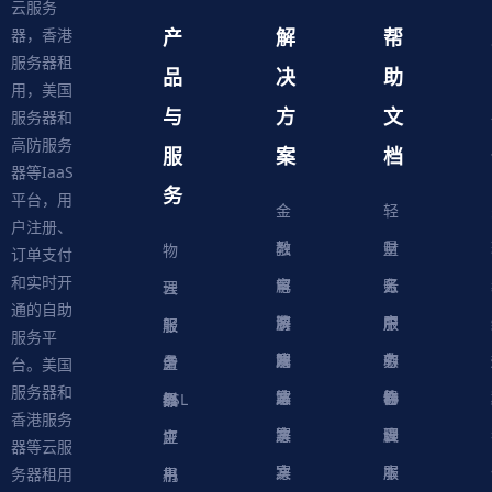
云服务
产
解
帮
器，香港
服务器租
品
决
助
用，美国
与
方
文
服务器和
高防服务
服
案
档
器等IaaS
务
平台，用
金
轻
户注册、
融
教
量
财
物
订单支付
和实时开
解
育
电
云
务
账
理
云
通的自助
决
解
商
游
服
中
户
服
服
服
轻
服务平
方
决
解
戏
网
务
心
中
务
软
务
务
量
虚
台。美国
服务器和
案
方
决
解
站
器
心
协
件
物
器
器
级
拟
SSL
香港服务
案
方
决
解
议
脚
理
云
应
主
证
器等云服
案
方
决
本
服
服
用
机
书
务器租用