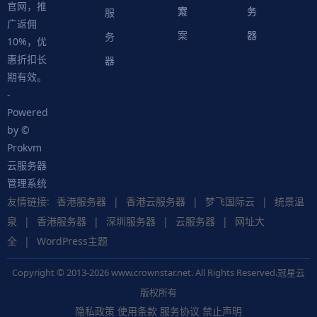
官网，推
案
方
务
务
服
广返佣
案
器
器
务
10%，优
惠折扣长
器
期有效。
-
Powered
by ©
Prokvm
云服务器
管理系统
友情链接:
香港服务器
|
香港云服务器
|
梦飞国际云
|
统景温
泉
|
香港服务器
|
深圳服务器
|
云服务器
|
网址大
全
|
WordPress主题
Copyright © 2013-2026 www.crownstar.net. All Rights Reserved.冠星云
版权所有
隐私政策
使用条款
服务协议
禁止声明