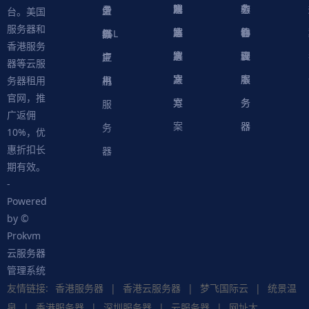
方
决
解
戏
网
务
心
中
务
软
务
务
量
虚
台。美国
服务器和
案
方
决
解
站
器
心
协
件
物
器
器
级
拟
SSL
香港服务
案
方
决
解
议
脚
理
云
应
主
证
器等云服
案
方
决
本
服
服
用
机
书
务器租用
官网，推
案
方
务
务
服
广返佣
案
器
器
务
10%，优
惠折扣长
器
期有效。
-
Powered
by ©
Prokvm
云服务器
管理系统
友情链接:
香港服务器
|
香港云服务器
|
梦飞国际云
|
统景温
泉
|
香港服务器
|
深圳服务器
|
云服务器
|
网址大