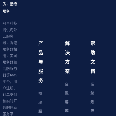
质，星级
服务
冠星科技
提供海外
云服务
产
解
帮
器，香港
服务器租
品
决
助
用，美国
与
方
文
服务器和
高防服务
服
案
档
器等IaaS
务
平台，用
金
轻
户注册、
融
教
量
财
物
订单支付
和实时开
解
育
电
云
务
账
理
云
通的自助
决
解
商
游
服
中
户
服
服
服
轻
服务平