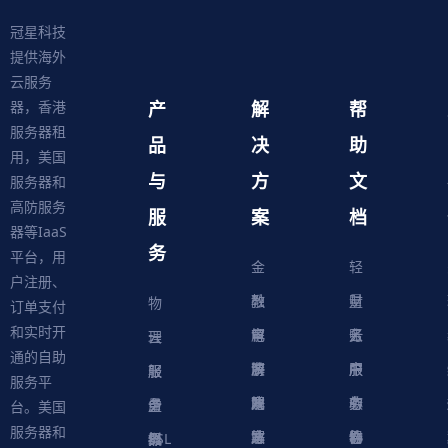
冠星科技
提供海外
云服务
产
解
帮
器，香港
服务器租
品
决
助
用，美国
与
方
文
服务器和
高防服务
服
案
档
器等IaaS
务
平台，用
金
轻
户注册、
融
教
量
财
物
订单支付
和实时开
解
育
电
云
务
账
理
云
通的自助
决
解
商
游
服
中
户
服
服
服
轻
服务平
方
决
解
戏
网
务
心
中
务
软
务
务
量
虚
台。美国
服务器和
案
方
决
解
站
器
心
协
件
物
器
器
级
拟
SSL