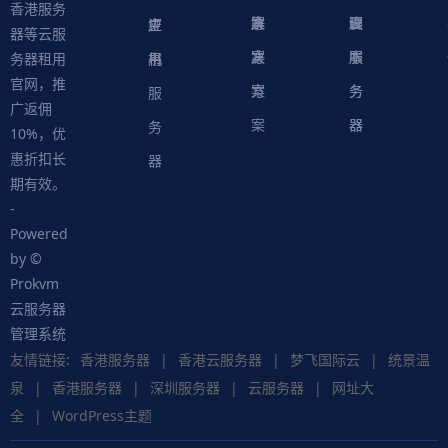
香港服务
案
方
决
解
议
脚
理
云
应
主
证
器等云服
案
方
决
本
服
服
用
机
书
务器租用
官网，推
案
方
务
务
服
广返佣
案
器
器
务
10%，优
惠折扣长
器
期有效。
-
Powered
by ©
Prokvm
云服务器
管理系统
友情链接:
香港服务器
|
香港云服务器
|
梦飞国际云
|
统景温
泉
|
香港服务器
|
深圳服务器
|
云服务器
|
网址大
全
|
WordPress主题