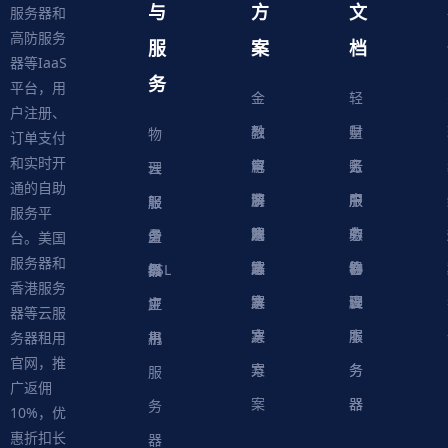
与
方
文
服务器和
高防服务
服
案
档
器等IaaS
务
平台，用
金
轻
户注册、
融
教
量
财
物
订单支付
和实时开
解
育
电
云
务
账
理
云
通的自助
决
解
商
游
服
中
户
服
服
服
轻
服务平
方
决
解
戏
网
务
心
中
务
软
务
务
量
虚
台。美国
服务器和
案
方
决
解
站
器
心
协
件
物
器
器
级
拟
SSL
香港服务
案
方
决
解
议
脚
理
云
应
主
证
器等云服
案
方
决
本
服
服
用
机
书
务器租用
官网，推
案
方
务
务
服
广返佣
案
器
器
务
10%，优
惠折扣长
器