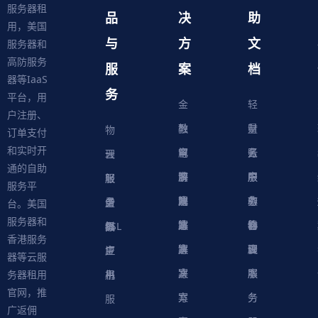
服务器租
品
决
助
用，美国
与
方
文
服务器和
高防服务
服
案
档
器等IaaS
务
平台，用
金
轻
户注册、
融
教
量
财
物
订单支付
和实时开
解
育
电
云
务
账
理
云
通的自助
决
解
商
游
服
中
户
服
服
服
轻
服务平
方
决
解
戏
网
务
心
中
务
软
务
务
量
虚
台。美国
服务器和
案
方
决
解
站
器
心
协
件
物
器
器
级
拟
SSL
香港服务
案
方
决
解
议
脚
理
云
应
主
证
器等云服
案
方
决
本
服
服
用
机
书
务器租用
官网，推
案
方
务
务
服
广返佣