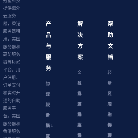
冠星科技
提供海外
云服务
产
解
帮
器，香港
服务器租
品
决
助
用，美国
与
方
文
服务器和
高防服务
服
案
档
器等IaaS
务
平台，用
金
轻
户注册、
融
教
量
财
物
订单支付
和实时开
解
育
电
云
务
账
理
云
通的自助
决
解
商
游
服
中
户
服
服
服
轻
服务平
方
决
解
戏
网
务
心
中
务
软
务
务
量
虚
台。美国
服务器和
案
方
决
解
站
器
心
协
件
物
器
器
级
拟
SSL
香港服务
案
方
决
解
议
脚
理
云
应
主
证