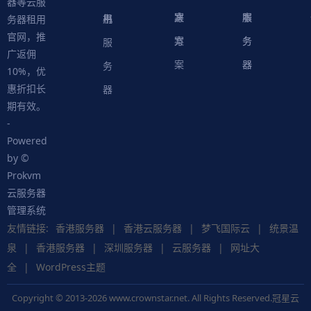
器等云服
案
方
决
本
服
服
用
机
书
务器租用
官网，推
案
方
务
务
服
广返佣
案
器
器
务
10%，优
惠折扣长
器
期有效。
-
Powered
by ©
Prokvm
云服务器
管理系统
友情链接:
香港服务器
|
香港云服务器
|
梦飞国际云
|
统景温
泉
|
香港服务器
|
深圳服务器
|
云服务器
|
网址大
全
|
WordPress主题
Copyright © 2013-2026 www.crownstar.net. All Rights Reserved.冠星云