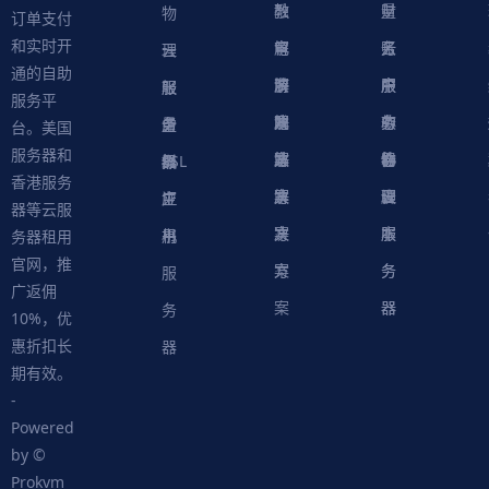
融
教
量
财
物
订单支付
和实时开
解
育
电
云
务
账
理
云
通的自助
决
解
商
游
服
中
户
服
服
服
轻
服务平
方
决
解
戏
网
务
心
中
务
软
务
务
量
虚
台。美国
服务器和
案
方
决
解
站
器
心
协
件
物
器
器
级
拟
SSL
香港服务
案
方
决
解
议
脚
理
云
应
主
证
器等云服
案
方
决
本
服
服
用
机
书
务器租用
官网，推
案
方
务
务
服
广返佣
案
器
器
务
10%，优
惠折扣长
器
期有效。
-
Powered
by ©
Prokvm