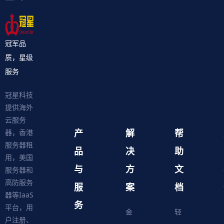
冠军品
质，星级
服务
冠星科技
提供海外
云服务
产
解
帮
器，香港
服务器租
品
决
助
用，美国
与
方
文
服务器和
高防服务
服
案
档
器等IaaS
务
平台，用
金
轻
户注册、