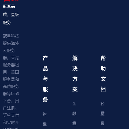
冠军品
质，星级
服务
冠星科技
提供海外
云服务
产
解
帮
器，香港
服务器租
品
决
助
用，美国
与
方
文
服务器和
高防服务
服
案
档
器等IaaS
务
平台，用
金
轻
户注册、
融
教
量
财
物
订单支付
和实时开
解
育
电
云
务
账
理
云