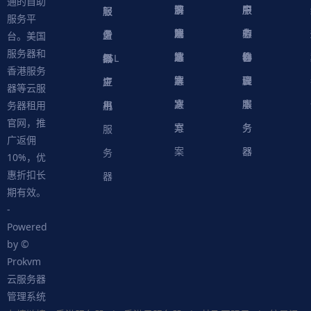
通的自助
决
解
商
游
服
中
户
服
服
服
轻
服务平
方
决
解
戏
网
务
心
中
务
软
务
务
量
虚
台。美国
服务器和
案
方
决
解
站
器
心
协
件
物
器
器
级
拟
SSL
香港服务
案
方
决
解
议
脚
理
云
应
主
证
器等云服
案
方
决
本
服
服
用
机
书
务器租用
官网，推
案
方
务
务
服
广返佣
案
器
器
务
10%，优
惠折扣长
器
期有效。
-
Powered
by ©
Prokvm
云服务器
管理系统