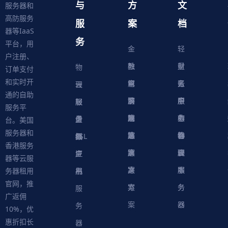
与
方
文
服务器和
高防服务
服
案
档
器等IaaS
务
平台，用
金
轻
户注册、
融
教
量
财
物
订单支付
和实时开
解
育
电
云
务
账
理
云
通的自助
决
解
商
游
服
中
户
服
服
服
轻
服务平
方
决
解
戏
网
务
心
中
务
软
务
务
量
虚
台。美国
服务器和
案
方
决
解
站
器
心
协
件
物
器
器
级
拟
SSL
香港服务
案
方
决
解
议
脚
理
云
应
主
证
器等云服
案
方
决
本
服
服
用
机
书
务器租用
官网，推
案
方
务
务
服
广返佣
案
器
器
务
10%，优
惠折扣长
器