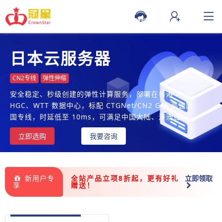
日本云服务器
CN2专线
弹性伸缩
安全稳定、秒级创建的弹性计算服务，部署在香港
HGC、WTT 数据中心，标配 CTGNet/CN2 GIA 高速回
国专线，时延低至 10ms，可满足中国大陆、港澳台、东
南亚地区的高速访问需求
立即选购
我要咨询
新用户专
全站产品立项8折起，更有好礼
立即领取
享
赠送！