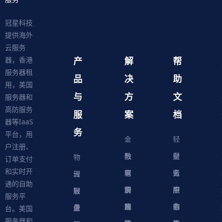
冠星科技
提供海外
云服务
产
解
帮
器，香港
服务器租
品
决
助
用，美国
与
方
文
服务器和
高防服务
服
案
档
器等IaaS
务
平台，用
金
轻
户注册、
融
教
量
财
物
订单支付
和实时开
解
育
电
云
务
账
理
云
通的自助
决
解
商
游
服
中
户
服
服
服
轻
服务平
方
决
解
戏
网
务
心
中
务
软
务
务
量
虚
台。美国
服务器和