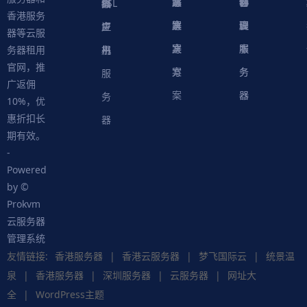
案
方
决
解
站
器
心
协
件
物
器
器
级
拟
SSL
香港服务
案
方
决
解
议
脚
理
云
应
主
证
器等云服
案
方
决
本
服
服
用
机
书
务器租用
官网，推
案
方
务
务
服
广返佣
案
器
器
务
10%，优
惠折扣长
器
期有效。
-
Powered
by ©
Prokvm
云服务器
管理系统
友情链接:
香港服务器
|
香港云服务器
|
梦飞国际云
|
统景温
泉
|
香港服务器
|
深圳服务器
|
云服务器
|
网址大
全
|
WordPress主题