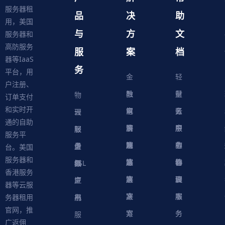
服务器租
品
决
助
用，美国
与
方
文
服务器和
高防服务
服
案
档
器等IaaS
务
平台，用
金
轻
户注册、
融
教
量
财
物
订单支付
和实时开
解
育
电
云
务
账
理
云
通的自助
决
解
商
游
服
中
户
服
服
服
轻
服务平
方
决
解
戏
网
务
心
中
务
软
务
务
量
虚
台。美国
服务器和
案
方
决
解
站
器
心
协
件
物
器
器
级
拟
SSL
香港服务
案
方
决
解
议
脚
理
云
应
主
证
器等云服
案
方
决
本
服
服
用
机
书
务器租用
官网，推
案
方
务
务
服
广返佣