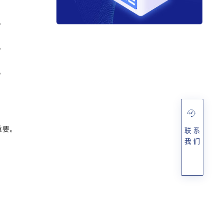
。
。
。
重要。
联 系
我 们