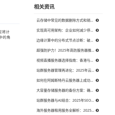
相关资讯
云存储中常见的数据删除方式和销毁策略
实现高可用架构：企业如何减少停机时间，提升业务连续性
过将计
中的角
边缘计算中的分布式节点诊断：破解三大难题，提升系统可靠性
超强防护力！2025年高防服务器推荐，保障你的在线服务不受威胁
视频直播服务器选择指南：香港与美国带宽对比，哪个更能满足需求？
站群服务器管理再进化：2025年云技术提升效率的最佳实践
如何在阿姆斯特丹云服务器上成功搭建智能制造系统？
大容量存储服务器的备份方案：确保数据安全无忧
站群服务器与AI结合：2025年SEO优化的未来趋势
海外服务器租用服务全解析：2025年十大优秀提供商推荐