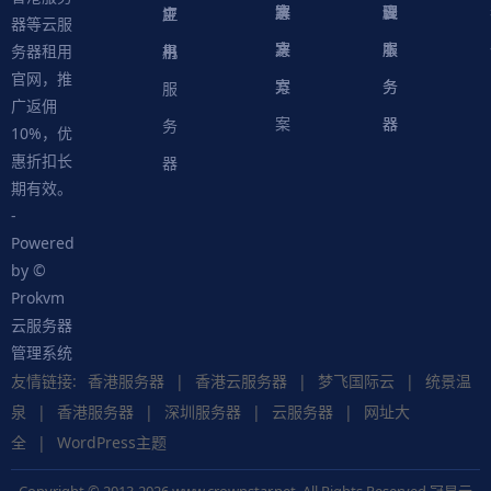
案
方
决
解
议
脚
理
云
应
主
证
器等云服
案
方
决
本
服
服
用
机
书
务器租用
官网，推
案
方
务
务
服
广返佣
案
器
器
务
10%，优
惠折扣长
器
期有效。
-
Powered
by ©
Prokvm
云服务器
管理系统
友情链接:
香港服务器
|
香港云服务器
|
梦飞国际云
|
统景温
泉
|
香港服务器
|
深圳服务器
|
云服务器
|
网址大
全
|
WordPress主题