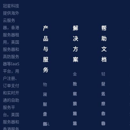
冠星科技
提供海外
云服务
产
解
帮
器，香港
服务器租
品
决
助
用，美国
与
方
文
服务器和
高防服务
服
案
档
器等IaaS
务
平台，用
金
轻
户注册、
融
教
量
财
物
订单支付
和实时开
解
育
电
云
务
账
理
云
通的自助
决
解
商
游
服
中
户
服
服
服
轻
服务平
方
决
解
戏
网
务
心
中
务
软
务
务
量
虚
台。美国
服务器和
案
方
决
解
站
器
心
协
件
物
器
器
级
拟
SSL
香港服务