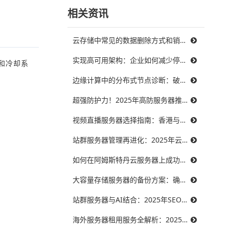
相关资讯
云存储中常见的数据删除方式和销毁策略
实现高可用架构：企业如何减少停机时间，提升业务连续性
和冷却系
边缘计算中的分布式节点诊断：破解三大难题，提升系统可靠性
超强防护力！2025年高防服务器推荐，保障你的在线服务不受威胁
视频直播服务器选择指南：香港与美国带宽对比，哪个更能满足需求？
站群服务器管理再进化：2025年云技术提升效率的最佳实践
如何在阿姆斯特丹云服务器上成功搭建智能制造系统？
大容量存储服务器的备份方案：确保数据安全无忧
站群服务器与AI结合：2025年SEO优化的未来趋势
海外服务器租用服务全解析：2025年十大优秀提供商推荐