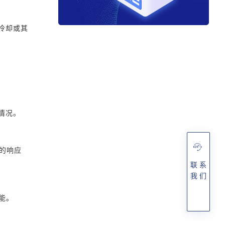
冷却或其
用情况。
器的响应
联 系
我 们
能。