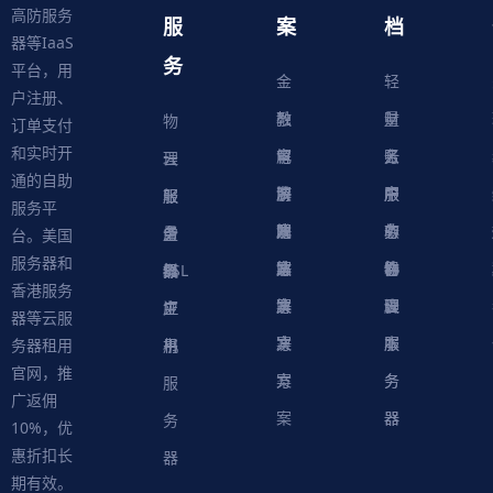
高防服务
服
案
档
器等IaaS
务
平台，用
金
轻
户注册、
融
教
量
财
物
订单支付
和实时开
解
育
电
云
务
账
理
云
通的自助
决
解
商
游
服
中
户
服
服
服
轻
服务平
方
决
解
戏
网
务
心
中
务
软
务
务
量
虚
台。美国
服务器和
案
方
决
解
站
器
心
协
件
物
器
器
级
拟
SSL
香港服务
案
方
决
解
议
脚
理
云
应
主
证
器等云服
案
方
决
本
服
服
用
机
书
务器租用
官网，推
案
方
务
务
服
广返佣
案
器
器
务
10%，优
惠折扣长
器
期有效。