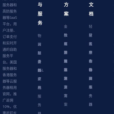
与
方
文
服务器和
高防服务
服
案
档
器等IaaS
务
平台，用
金
轻
户注册、
融
教
量
财
物
订单支付
和实时开
解
育
电
云
务
账
理
云
通的自助
决
解
商
游
服
中
户
服
服
服
轻
服务平
方
决
解
戏
网
务
心
中
务
软
务
务
量
虚
台。美国
服务器和
案
方
决
解
站
器
心
协
件
物
器
器
级
拟
SSL
香港服务
案
方
决
解
议
脚
理
云
应
主
证
器等云服
案
方
决
本
服
服
用
机
书
务器租用
官网，推
案
方
务
务
服
广返佣
案
器
器
务
10%，优
惠折扣长
器