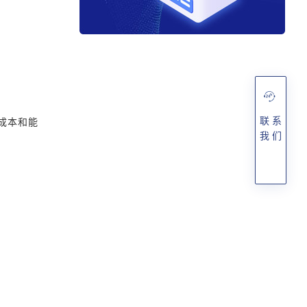
联 系
成本和能
我 们