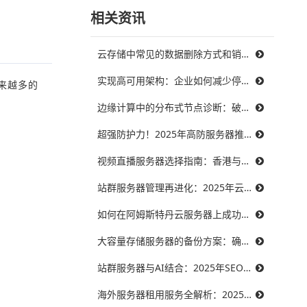
相关资讯
云存储中常见的数据删除方式和销毁策略
实现高可用架构：企业如何减少停机时间，提升业务连续性
来越多的
边缘计算中的分布式节点诊断：破解三大难题，提升系统可靠性
超强防护力！2025年高防服务器推荐，保障你的在线服务不受威胁
视频直播服务器选择指南：香港与美国带宽对比，哪个更能满足需求？
站群服务器管理再进化：2025年云技术提升效率的最佳实践
如何在阿姆斯特丹云服务器上成功搭建智能制造系统？
大容量存储服务器的备份方案：确保数据安全无忧
站群服务器与AI结合：2025年SEO优化的未来趋势
海外服务器租用服务全解析：2025年十大优秀提供商推荐