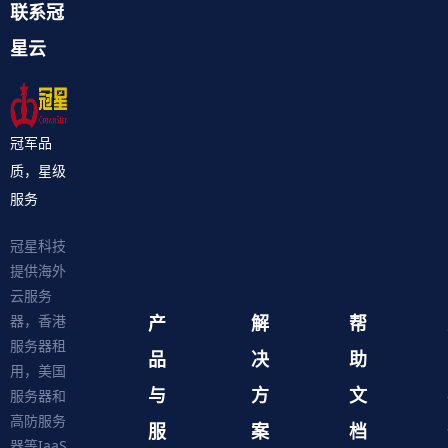
联系冠
星云
冠军品
质，星级
服务
冠星科技
提供海外
云服务
产
解
帮
器，香港
服务器租
品
决
助
用，美国
与
方
文
服务器和
高防服务
服
案
档
器等IaaS