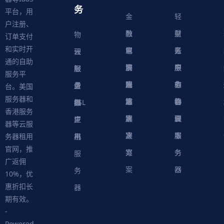
务
平台，用
金
轻
户注册、
融
教
量
财
物
订单支付
和实时开
解
育
电
云
务
账
理
云
通的自助
决
解
商
游
服
中
户
服
服
服
轻
服务平
方
决
解
戏
网
务
心
中
务
软
务
务
量
虚
台。美国
服务器和
案
方
决
解
站
器
心
协
件
物
器
器
级
拟
SSL
香港服务
案
方
决
解
议
脚
理
云
应
主
证
器等云服
案
方
决
本
服
服
用
机
书
务器租用
官网，推
案
方
务
务
服
广返佣
案
器
器
务
10%，优
惠折扣长
器
期有效。
-
Powered