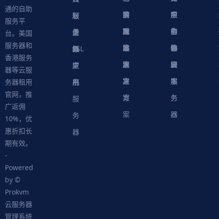
通的自助
决
解
商
游
服
中
户
服
服
服
轻
服务平
方
决
解
戏
网
务
心
中
务
软
务
务
量
虚
台。美国
服务器和
案
方
决
解
站
器
心
协
件
物
器
器
级
拟
SSL
香港服务
案
方
决
解
议
脚
理
云
应
主
证
器等云服
案
方
决
本
服
服
用
机
书
务器租用
官网，推
案
方
务
务
服
广返佣
案
器
器
务
10%，优
惠折扣长
器
期有效。
-
Powered
by ©
Prokvm
云服务器
管理系统