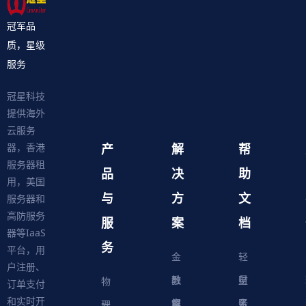
冠军品
质，星级
服务
冠星科技
提供海外
云服务
产
解
帮
器，香港
服务器租
品
决
助
用，美国
与
方
文
服务器和
高防服务
服
案
档
器等IaaS
务
平台，用
金
轻
户注册、
融
教
量
财
物
订单支付
和实时开
解
育
电
云
务
账
理
云