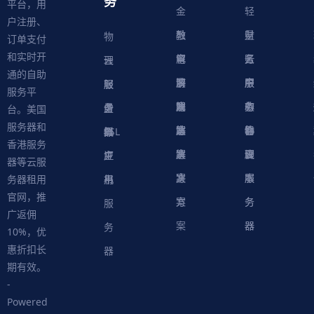
务
平台，用
金
轻
户注册、
融
教
量
财
物
订单支付
和实时开
解
育
电
云
务
账
理
云
通的自助
决
解
商
游
服
中
户
服
服
服
轻
服务平
方
决
解
戏
网
务
心
中
务
软
务
务
量
虚
台。美国
服务器和
案
方
决
解
站
器
心
协
件
物
器
器
级
拟
SSL
香港服务
案
方
决
解
议
脚
理
云
应
主
证
器等云服
案
方
决
本
服
服
用
机
书
务器租用
官网，推
案
方
务
务
服
广返佣
案
器
器
务
10%，优
惠折扣长
器
期有效。
-
Powered