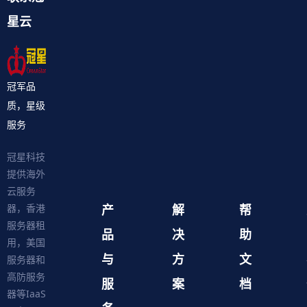
星云
冠军品
质，星级
服务
冠星科技
提供海外
云服务
产
解
帮
器，香港
服务器租
品
决
助
用，美国
与
方
文
服务器和
高防服务
服
案
档
器等IaaS