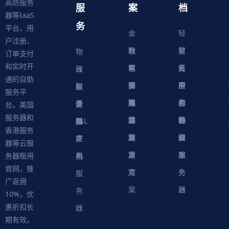
高防服务
服
案
档
器等IaaS
务
平台，用
金
轻
户注册、
融
教
量
财
物
订单支付
和实时开
解
育
电
云
务
账
理
云
通的自助
决
解
商
游
服
中
户
服
服
服
轻
服务平
方
决
解
戏
网
务
心
中
务
软
务
务
量
虚
台。美国
服务器和
案
方
决
解
站
器
心
协
件
物
器
器
级
拟
SSL
香港服务
案
方
决
解
议
脚
理
云
应
主
证
器等云服
案
方
决
本
服
服
用
机
书
务器租用
官网，推
案
方
务
务
服
广返佣
案
器
器
务
10%，优
惠折扣长
器
期有效。