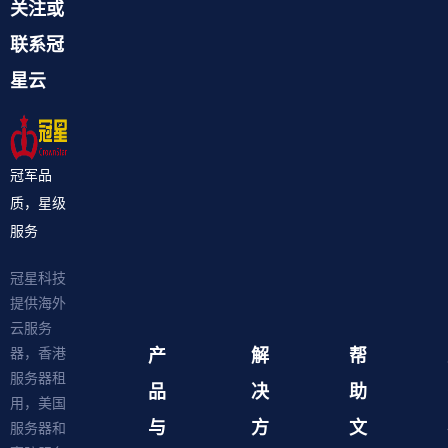
关注或
联系冠
星云
冠军品
质，星级
服务
冠星科技
提供海外
云服务
产
解
帮
器，香港
服务器租
品
决
助
用，美国
与
方
文
服务器和