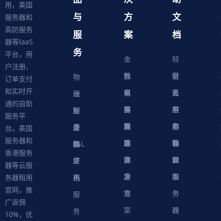
用，美国
与
方
文
服务器和
高防服务
服
案
档
器等IaaS
务
平台，用
金
轻
户注册、
融
教
量
财
物
订单支付
和实时开
解
育
电
云
务
账
理
云
通的自助
决
解
商
游
服
中
户
服
服
服
轻
服务平
方
决
解
戏
网
务
心
中
务
软
务
务
量
虚
台。美国
服务器和
案
方
决
解
站
器
心
协
件
物
器
器
级
拟
SSL
香港服务
案
方
决
解
议
脚
理
云
应
主
证
器等云服
案
方
决
本
服
服
用
机
书
务器租用
官网，推
案
方
务
务
服
广返佣
案
器
器
务
10%，优