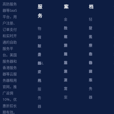
高防服务
服
案
档
器等IaaS
务
平台，用
金
轻
户注册、
融
教
量
财
物
订单支付
和实时开
解
育
电
云
务
账
理
云
通的自助
决
解
商
游
服
中
户
服
服
服
轻
服务平
方
决
解
戏
网
务
心
中
务
软
务
务
量
虚
台。美国
服务器和
案
方
决
解
站
器
心
协
件
物
器
器
级
拟
SSL
香港服务
案
方
决
解
议
脚
理
云
应
主
证
器等云服
案
方
决
本
服
服
用
机
书
务器租用
官网，推
案
方
务
务
服
广返佣
案
器
器
务
10%，优
惠折扣长
器
期有效。