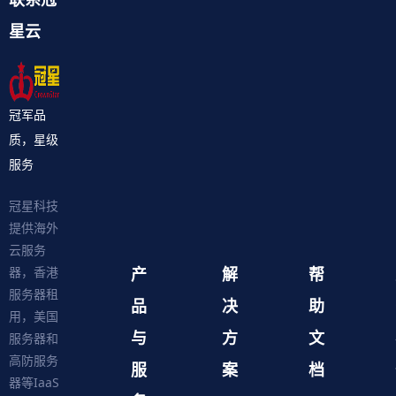
星云
冠军品
质，星级
服务
冠星科技
提供海外
云服务
产
解
帮
器，香港
服务器租
品
决
助
用，美国
与
方
文
服务器和
高防服务
服
案
档
器等IaaS