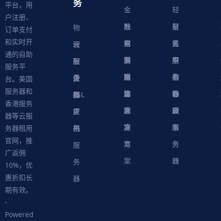
务
平台，用
金
轻
户注册、
融
教
量
财
物
订单支付
和实时开
解
育
电
云
务
账
理
云
通的自助
决
解
商
游
服
中
户
服
服
服
轻
服务平
方
决
解
戏
网
务
心
中
务
软
务
务
量
虚
台。美国
服务器和
案
方
决
解
站
器
心
协
件
物
器
器
级
拟
SSL
香港服务
案
方
决
解
议
脚
理
云
应
主
证
器等云服
案
方
决
本
服
服
用
机
书
务器租用
官网，推
案
方
务
务
服
广返佣
案
器
器
务
10%，优
惠折扣长
器
期有效。
-
Powered