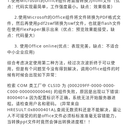
1.使用Microsoft的Office组件将直接转换为html文件（优
点：代码实现最简单，工作强度最小。缺点：效果极差）
2.使用Microsoft的Office组件将文件转换为PDF格式文
件，然后再使用pdf2swf转换为swf文件，也就是flash文件
在使用FlexPaper展示出来（优点：预览效果能接受，缺
点：代码量大）
3. 使用Office online(优点：表现完美，缺点：不适合
中小企业应用)
综合考虑决定使用第二种方法，经过次次波折终于可以使
用，但是有个问题至今没有得到解决，调用Office组件的时
候有时候会出现如下异常：
检索 COM 类工厂中 CLSID 为 {000209FF-0000-0000-
C000-000000000046} 的组件失败，原因是出现以下错误:
8000401a 因为配置标识不正确，系统无法开始服务器进
程。请检查用户名和密码。 (异常来自
HRESULT:0x8000401A),查阅无数资料还是不能解决，最让
人不可接受的的是office文件必须标标准准毫无容错能力，
当转换ppt文件时竟然会弹出转换进度框！！