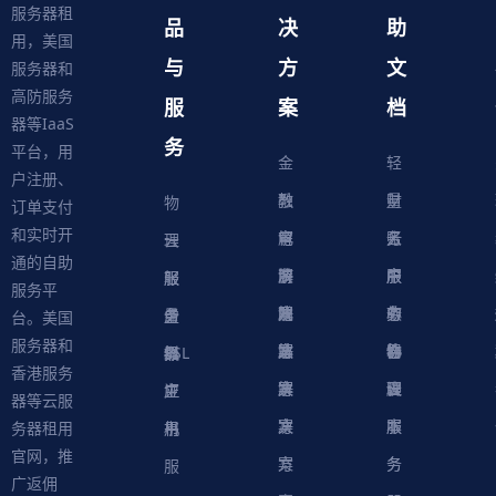
服务器租
品
决
助
用，美国
与
方
文
服务器和
高防服务
服
案
档
器等IaaS
务
平台，用
金
轻
户注册、
融
教
量
财
物
订单支付
和实时开
解
育
电
云
务
账
理
云
通的自助
决
解
商
游
服
中
户
服
服
服
轻
服务平
方
决
解
戏
网
务
心
中
务
软
务
务
量
虚
台。美国
服务器和
案
方
决
解
站
器
心
协
件
物
器
器
级
拟
SSL
香港服务
案
方
决
解
议
脚
理
云
应
主
证
器等云服
案
方
决
本
服
服
用
机
书
务器租用
官网，推
案
方
务
务
服
广返佣