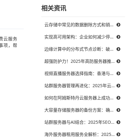
相关资讯
云存储中常见的数据删除方式和销毁策略
实现高可用架构：企业如何减少停机时间，提升业务连续性
费云服务
事项，帮
边缘计算中的分布式节点诊断：破解三大难题，提升系统可靠性
超强防护力！2025年高防服务器推荐，保障你的在线服务不受威胁
视频直播服务器选择指南：香港与美国带宽对比，哪个更能满足需求？
站群服务器管理再进化：2025年云技术提升效率的最佳实践
如何在阿姆斯特丹云服务器上成功搭建智能制造系统？
大容量存储服务器的备份方案：确保数据安全无忧
站群服务器与AI结合：2025年SEO优化的未来趋势
海外服务器租用服务全解析：2025年十大优秀提供商推荐