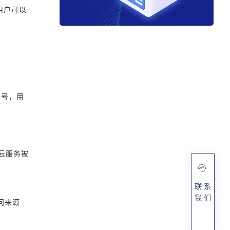
用户可以
口号，用
云服务被
联 系
我 们
问来源