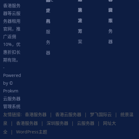
香港服务
案
方
决
解
议
脚
理
云
应
主
证
器等云服
案
方
决
本
服
服
用
机
书
务器租用
官网，推
案
方
务
务
服
广返佣
案
器
器
务
10%，优
惠折扣长
器
期有效。
-
Powered
by ©
Prokvm
云服务器
管理系统
友情链接:
香港服务器
|
香港云服务器
|
梦飞国际云
|
统景温
泉
|
香港服务器
|
深圳服务器
|
云服务器
|
网址大
全
|
WordPress主题