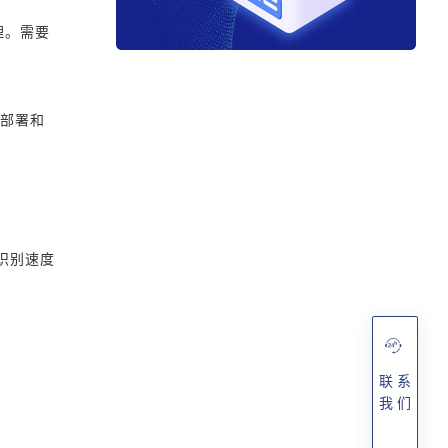
理。需要
型部署和
识别速度
联 系
我 们