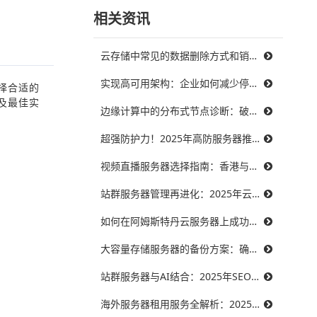
相关资讯
云存储中常见的数据删除方式和销毁策略
实现高可用架构：企业如何减少停机时间，提升业务连续性
择合适的
及最佳实
边缘计算中的分布式节点诊断：破解三大难题，提升系统可靠性
超强防护力！2025年高防服务器推荐，保障你的在线服务不受威胁
视频直播服务器选择指南：香港与美国带宽对比，哪个更能满足需求？
站群服务器管理再进化：2025年云技术提升效率的最佳实践
如何在阿姆斯特丹云服务器上成功搭建智能制造系统？
大容量存储服务器的备份方案：确保数据安全无忧
站群服务器与AI结合：2025年SEO优化的未来趋势
海外服务器租用服务全解析：2025年十大优秀提供商推荐