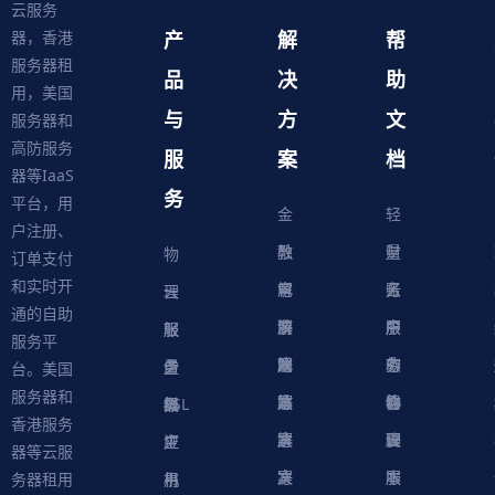
云服务
产
解
帮
器，香港
服务器租
品
决
助
用，美国
与
方
文
服务器和
高防服务
服
案
档
器等IaaS
务
平台，用
金
轻
户注册、
融
教
量
财
物
订单支付
和实时开
解
育
电
云
务
账
理
云
通的自助
决
解
商
游
服
中
户
服
服
服
轻
服务平
方
决
解
戏
网
务
心
中
务
软
务
务
量
虚
台。美国
服务器和
案
方
决
解
站
器
心
协
件
物
器
器
级
拟
SSL
香港服务
案
方
决
解
议
脚
理
云
应
主
证
器等云服
案
方
决
本
服
服
用
机
书
务器租用