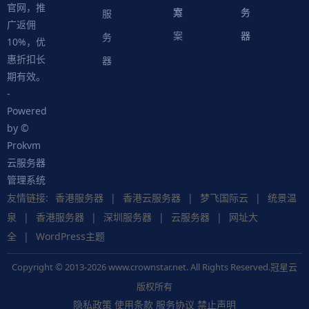
官网，推
案
方
务
务
服
广返佣
案
器
器
务
10%，优
惠折扣长
器
期有效。
-
Powered
by ©
Prokvm
云服务器
管理系统
友情链接:
香港服务器
|
香港云服务器
|
梦飞国际云
|
统景温
泉
|
香港服务器
|
深圳服务器
|
云服务器
|
网址大
全
|
WordPress主题
Copyright © 2013-2026 www.crownstar.net. All Rights Reserved.冠星云
版权所有
隐私政策
使用条款
服务协议
禁止声明