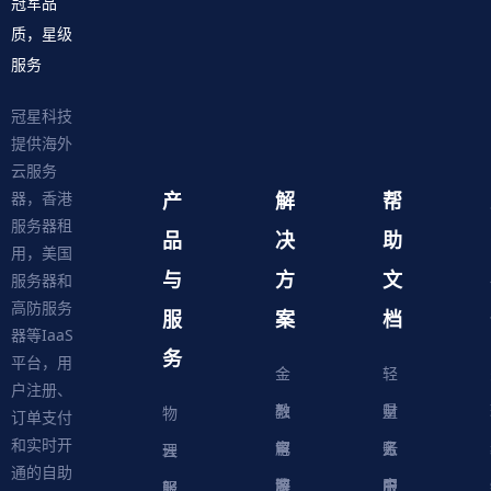
冠军品
质，星级
服务
冠星科技
提供海外
云服务
产
解
帮
器，香港
服务器租
品
决
助
用，美国
与
方
文
服务器和
高防服务
服
案
档
器等IaaS
务
平台，用
金
轻
户注册、
融
教
量
财
物
订单支付
和实时开
解
育
电
云
务
账
理
云
通的自助
决
解
商
游
服
中
户
服
服
服
轻