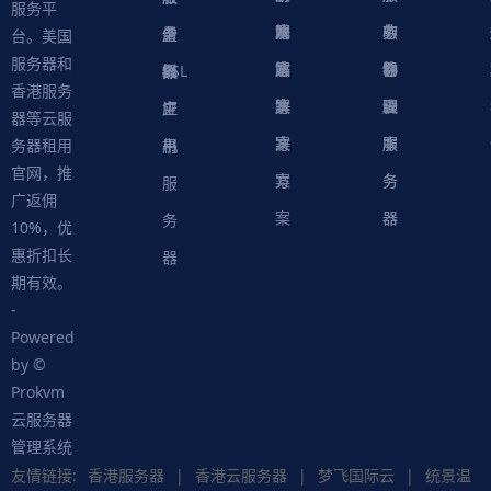
服务平
方
决
解
戏
网
务
心
中
务
软
务
务
量
虚
台。美国
服务器和
案
方
决
解
站
器
心
协
件
物
器
器
级
拟
SSL
香港服务
案
方
决
解
议
脚
理
云
应
主
证
器等云服
案
方
决
本
服
服
用
机
书
务器租用
官网，推
案
方
务
务
服
广返佣
案
器
器
务
10%，优
惠折扣长
器
期有效。
-
Powered
by ©
Prokvm
云服务器
管理系统
友情链接:
香港服务器
|
香港云服务器
|
梦飞国际云
|
统景温