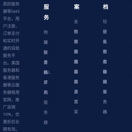
高防服务
服
案
档
器等IaaS
务
平台，用
金
轻
户注册、
融
教
量
财
物
订单支付
和实时开
解
育
电
云
务
账
理
云
通的自助
决
解
商
游
服
中
户
服
服
服
轻
服务平
方
决
解
戏
网
务
心
中
务
软
务
务
量
虚
台。美国
服务器和
案
方
决
解
站
器
心
协
件
物
器
器
级
拟
SSL
香港服务
案
方
决
解
议
脚
理
云
应
主
证
器等云服
案
方
决
本
服
服
用
机
书
务器租用
官网，推
案
方
务
务
服
广返佣
案
器
器
务
10%，优
惠折扣长
器
期有效。