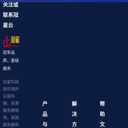
关注或
联系冠
星云
冠军品
质，星级
服务
冠星科技
提供海外
云服务
产
解
帮
器，香港
服务器租
品
决
助
用，美国
与
方
文
服务器和