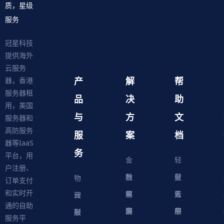
质，星级
服务
冠星科技
提供海外
云服务
产
解
帮
器，香港
服务器租
品
决
助
用，美国
与
方
文
服务器和
高防服务
服
案
档
器等IaaS
务
平台，用
金
轻
户注册、
融
教
量
财
物
订单支付
和实时开
解
育
电
云
务
账
理
云
通的自助
决
解
商
游
服
中
户
服
服
服
轻
服务平