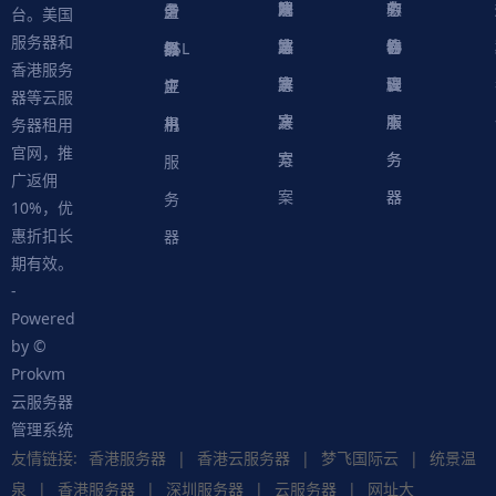
方
决
解
戏
网
务
心
中
务
软
务
务
量
虚
台。美国
服务器和
案
方
决
解
站
器
心
协
件
物
器
器
级
拟
SSL
香港服务
案
方
决
解
议
脚
理
云
应
主
证
器等云服
案
方
决
本
服
服
用
机
书
务器租用
官网，推
案
方
务
务
服
广返佣
案
器
器
务
10%，优
惠折扣长
器
期有效。
-
Powered
by ©
Prokvm
云服务器
管理系统
友情链接:
香港服务器
|
香港云服务器
|
梦飞国际云
|
统景温
泉
|
香港服务器
|
深圳服务器
|
云服务器
|
网址大