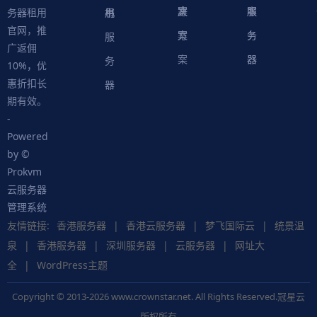
案
方
决
本
服
服
用
机
书
务器租用
官网，推
案
方
务
务
服
广返佣
案
器
器
务
10%，优
惠折扣长
器
期有效。
-
Powered
by ©
Prokvm
云服务器
管理系统
友情链接:
香港服务器
|
香港云服务器
|
梦飞国际云
|
统景温
泉
|
香港服务器
|
深圳服务器
|
云服务器
|
网址大
全
|
WordPress主题
Copyright © 2013-2026 www.crownstar.net. All Rights Reserved.冠星云
版权所有