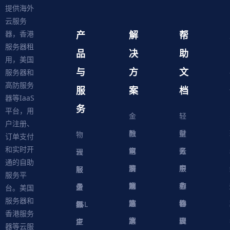
提供海外
云服务
产
解
帮
器，香港
服务器租
品
决
助
用，美国
与
方
文
服务器和
高防服务
服
案
档
器等IaaS
务
平台，用
金
轻
户注册、
融
教
量
财
物
订单支付
和实时开
解
育
电
云
务
账
理
云
通的自助
决
解
商
游
服
中
户
服
服
服
轻
服务平
方
决
解
戏
网
务
心
中
务
软
务
务
量
虚
台。美国
服务器和
案
方
决
解
站
器
心
协
件
物
器
器
级
拟
SSL
香港服务
案
方
决
解
议
脚
理
云
应
主
证
器等云服