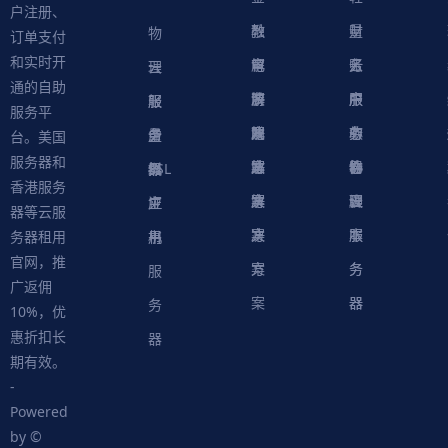
户注册、
融
教
量
财
物
订单支付
和实时开
解
育
电
云
务
账
理
云
通的自助
决
解
商
游
服
中
户
服
服
服
轻
服务平
方
决
解
戏
网
务
心
中
务
软
务
务
量
虚
台。美国
服务器和
案
方
决
解
站
器
心
协
件
物
器
器
级
拟
SSL
香港服务
案
方
决
解
议
脚
理
云
应
主
证
器等云服
案
方
决
本
服
服
用
机
书
务器租用
官网，推
案
方
务
务
服
广返佣
案
器
器
务
10%，优
惠折扣长
器
期有效。
-
Powered
by ©