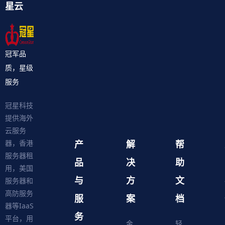
星云
冠军品
质，星级
服务
冠星科技
提供海外
云服务
产
解
帮
器，香港
服务器租
品
决
助
用，美国
与
方
文
服务器和
高防服务
服
案
档
器等IaaS
务
平台，用
金
轻