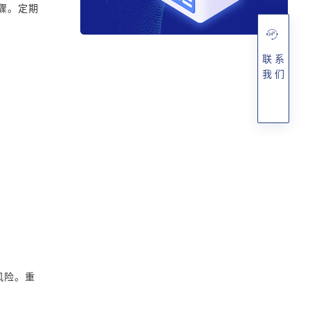
骤。定期
联 系
我 们
风险。重