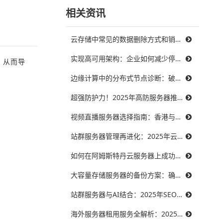
相关资讯
云存储中常见的数据删除方式和销毁策略
实现高可用架构：企业如何减少停机时间，提升业务连续性
，从而导
边缘计算中的分布式节点诊断：破解三大难题，提升系统可靠性
超强防护力！2025年高防服务器推荐，保障你的在线服务不受威胁
视频直播服务器选择指南：香港与美国带宽对比，哪个更能满足需求？
站群服务器管理再进化：2025年云技术提升效率的最佳实践
如何在阿姆斯特丹云服务器上成功搭建智能制造系统？
大容量存储服务器的备份方案：确保数据安全无忧
站群服务器与AI结合：2025年SEO优化的未来趋势
海外服务器租用服务全解析：2025年十大优秀提供商推荐