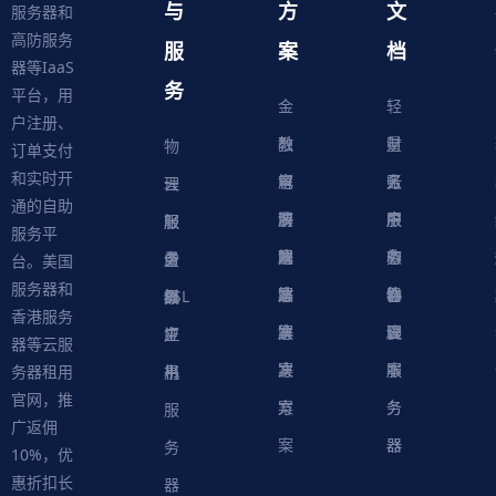
与
方
文
服务器和
高防服务
服
案
档
器等IaaS
务
平台，用
金
轻
户注册、
融
教
量
财
物
订单支付
和实时开
解
育
电
云
务
账
理
云
通的自助
决
解
商
游
服
中
户
服
服
服
轻
服务平
方
决
解
戏
网
务
心
中
务
软
务
务
量
虚
台。美国
服务器和
案
方
决
解
站
器
心
协
件
物
器
器
级
拟
SSL
香港服务
案
方
决
解
议
脚
理
云
应
主
证
器等云服
案
方
决
本
服
服
用
机
书
务器租用
官网，推
案
方
务
务
服
广返佣
案
器
器
务
10%，优
惠折扣长
器