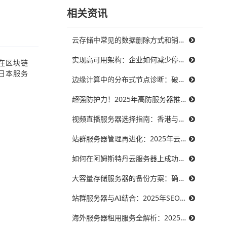
相关资讯
云存储中常见的数据删除方式和销毁策略
实现高可用架构：企业如何减少停机时间，提升业务连续性
在区块链
日本服务
边缘计算中的分布式节点诊断：破解三大难题，提升系统可靠性
超强防护力！2025年高防服务器推荐，保障你的在线服务不受威胁
视频直播服务器选择指南：香港与美国带宽对比，哪个更能满足需求？
站群服务器管理再进化：2025年云技术提升效率的最佳实践
如何在阿姆斯特丹云服务器上成功搭建智能制造系统？
大容量存储服务器的备份方案：确保数据安全无忧
站群服务器与AI结合：2025年SEO优化的未来趋势
海外服务器租用服务全解析：2025年十大优秀提供商推荐