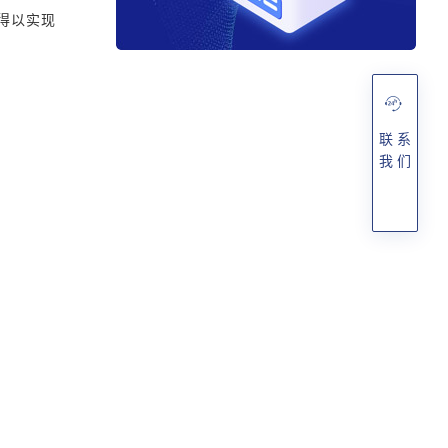
得以实现
联 系
我 们