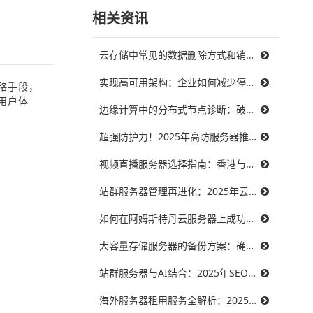
相关资讯
云存储中常见的数据删除方式和销毁策略
实现高可用架构：企业如何减少停机时间，提升业务连续性
略手段，
用户体
边缘计算中的分布式节点诊断：破解三大难题，提升系统可靠性
超强防护力！2025年高防服务器推荐，保障你的在线服务不受威胁
视频直播服务器选择指南：香港与美国带宽对比，哪个更能满足需求？
站群服务器管理再进化：2025年云技术提升效率的最佳实践
如何在阿姆斯特丹云服务器上成功搭建智能制造系统？
大容量存储服务器的备份方案：确保数据安全无忧
站群服务器与AI结合：2025年SEO优化的未来趋势
海外服务器租用服务全解析：2025年十大优秀提供商推荐