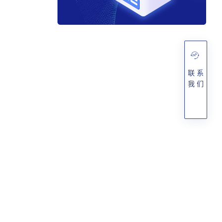
联 系
我 们