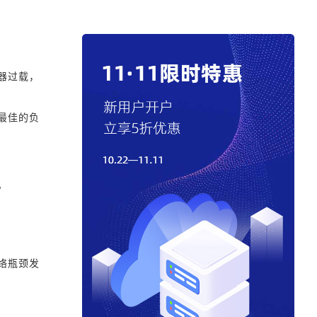
器过载，
最佳的负
。
络瓶颈发