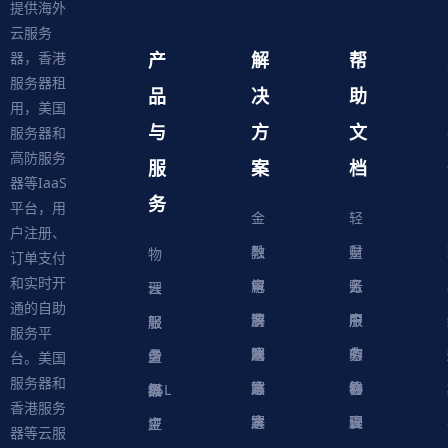
提供海外
云服务
产
解
帮
器，香港
服务器租
品
决
助
用，美国
与
方
文
服务器和
高防服务
服
案
档
器等IaaS
务
平台，用
金
轻
户注册、
融
教
量
财
物
订单支付
和实时开
解
育
电
云
务
账
理
云
通的自助
决
解
商
游
服
中
户
服
服
服
轻
服务平
方
决
解
戏
网
务
心
中
务
软
务
务
量
虚
台。美国
服务器和
案
方
决
解
站
器
心
协
件
物
器
器
级
拟
SSL
香港服务
案
方
决
解
议
脚
理
云
应
主
证
器等云服