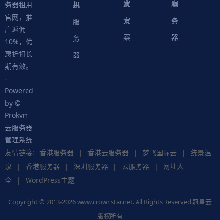
案
方
决
本
服
服
用
机
书
务器租用
官网，推
案
方
务
务
服
广返佣
案
器
器
务
10%，优
惠折扣长
器
期有效。
-
Powered
by ©
Prokvm
云服务器
管理系统
友情链接:
香港服务器
|
香港云服务器
|
梦飞国际云
|
统景温
泉
|
香港服务器
|
深圳服务器
|
云服务器
|
网址大
全
|
WordPress主题
Copyright © 2013-2026 www.crownstar.net. All Rights Reserved.冠星云
版权所有