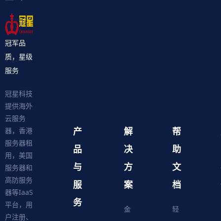
冠军品
质，星级
服务
冠星科技
提供海外
云服务
产
解
帮
器，香港
服务器租
品
决
助
用，美国
与
方
文
服务器和
高防服务
服
案
档
器等IaaS
务
平台，用
金
轻
户注册、