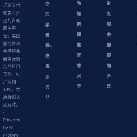
融
教
量
财
物
订单支付
和实时开
解
育
电
云
务
账
理
云
通的自助
决
解
商
游
服
中
户
服
服
服
轻
服务平
方
决
解
戏
网
务
心
中
务
软
务
务
量
虚
台。美国
服务器和
案
方
决
解
站
器
心
协
件
物
器
器
级
拟
SSL
香港服务
案
方
决
解
议
脚
理
云
应
主
证
器等云服
案
方
决
本
服
服
用
机
书
务器租用
官网，推
案
方
务
务
服
广返佣
案
器
器
务
10%，优
惠折扣长
器
期有效。
-
Powered
by ©
Prokvm