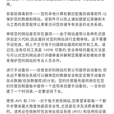
用。
安装防病毒软件——您的本地计算机都应配备防病毒软件,以
保护您的数据和网站。该软件可以防止诸如键盘记录器和木
马之类的恶意程序让黑客访问您存储专有信息的业务系统。
审核您的网站是否存在漏洞——由于网站通常以各种形式提
供自定义代码,因此最好对您的网站进行定期审核。这不需要
手动完成。网上不乏可用于扫描网站漏洞的软件和工具。请
记住,没有任何工具是 100% 可靠的;安全审核的最佳方法是
与可以对您的网站进行详细审查并解释您需要采取哪些步骤
来保护您的网站的专业人员合作。
进行手动备份——信誉良好的网站托管公司提供自动备份,但
永远不要相信系统可以确保您的数据安全制定定期手动备份
站点数据(包括数据库)的计划。您的托管服务提供商应在您
的托管控制面板中提供一个选项来创建手动备份。一旦你创
建了一个时间表,一定要坚持下去。
使用 AVS 和 CVV –对于电子商务网站,您希望采取每一个额
外步骤来最大限度地提高安全性,尤其是在涉及消费者数据
时。请务必在结账时包含地址验证系统 (AVS) 和信用验证值