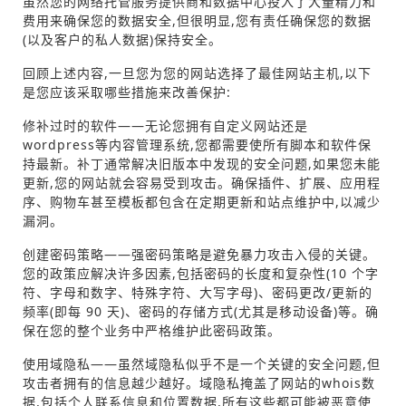
虽然您的网络托管服务提供商和数据中心投入了大量精力和
费用来确保您的数据安全,但很明显,您有责任确保您的数据
(以及客户的私人数据)保持安全。
回顾上述内容,一旦您为您的网站选择了最佳网站主机,以下
是您应该采取哪些措施来改善保护:
修补过时的软件——无论您拥有自定义网站还是
wordpress等内容管理系统,您都需要使所有脚本和软件保
持最新。补丁通常解决旧版本中发现的安全问题,如果您未能
更新,您的网站就会容易受到攻击。确保插件、扩展、应用程
序、购物车甚至模板都包含在定期更新和站点维护中,以减少
漏洞。
创建密码策略——强密码策略是避免暴力攻击入侵的关键。
您的政策应解决许多因素,包括密码的长度和复杂性(10 个字
符、字母和数字、特殊字符、大写字母)、密码更改/更新的
频率(即每 90 天)、密码的存储方式(尤其是移动设备)等。确
保在您的整个业务中严格维护此密码政策。
使用域隐私——虽然域隐私似乎不是一个关键的安全问题,但
攻击者拥有的信息越少越好。域隐私掩盖了网站的whois数
据,包括个人联系信息和位置数据,所有这些都可能被恶意使