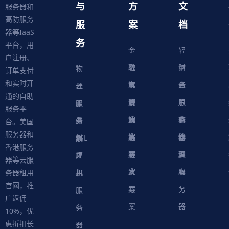
与
方
文
服务器和
高防服务
服
案
档
器等IaaS
务
平台，用
金
轻
户注册、
融
教
量
财
物
订单支付
和实时开
解
育
电
云
务
账
理
云
通的自助
决
解
商
游
服
中
户
服
服
服
轻
服务平
方
决
解
戏
网
务
心
中
务
软
务
务
量
虚
台。美国
服务器和
案
方
决
解
站
器
心
协
件
物
器
器
级
拟
SSL
香港服务
案
方
决
解
议
脚
理
云
应
主
证
器等云服
案
方
决
本
服
服
用
机
书
务器租用
官网，推
案
方
务
务
服
广返佣
案
器
器
务
10%，优
惠折扣长
器