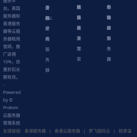
服务平
方
决
解
戏
网
务
心
中
务
软
务
务
量
虚
台。美国
服务器和
案
方
决
解
站
器
心
协
件
物
器
器
级
拟
SSL
香港服务
案
方
决
解
议
脚
理
云
应
主
证
器等云服
案
方
决
本
服
服
用
机
书
务器租用
官网，推
案
方
务
务
服
广返佣
案
器
器
务
10%，优
惠折扣长
器
期有效。
-
Powered
by ©
Prokvm
云服务器
管理系统
友情链接:
香港服务器
|
香港云服务器
|
梦飞国际云
|
统景温