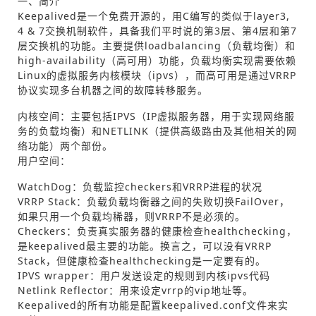
一、简介
Keepalived是一个免费开源的，用C编写的类似于layer3,
4 & 7交换机制软件，具备我们平时说的第3层、第4层和第7
层交换机的功能。主要提供loadbalancing（负载均衡）和
high-availability（高可用）功能，负载均衡实现需要依赖
Linux的虚拟服务内核模块（ipvs），而高可用是通过VRRP
协议实现多台机器之间的故障转移服务。
内核空间：主要包括IPVS（IP虚拟服务器，用于实现网络服
务的负载均衡）和NETLINK（提供高级路由及其他相关的网
络功能）两个部份。
用户空间：
WatchDog：负载监控checkers和VRRP进程的状况
VRRP Stack：负载负载均衡器之间的失败切换FailOver，
如果只用一个负载均稀器，则VRRP不是必须的。
Checkers：负责真实服务器的健康检查healthchecking，
是keepalived最主要的功能。换言之，可以没有VRRP
Stack，但健康检查healthchecking是一定要有的。
IPVS wrapper：用户发送设定的规则到内核ipvs代码
Netlink Reflector：用来设定vrrp的vip地址等。
Keepalived的所有功能是配置keepalived.conf文件来实