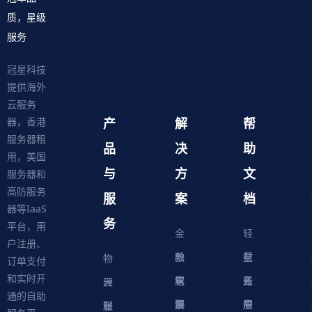
质，星级
服务
冠星科技
提供海外
云服务
产
解
帮
器，香港
服务器租
品
决
助
用，美国
与
方
文
服务器和
高防服务
服
案
档
器等IaaS
务
平台，用
金
轻
户注册、
融
教
量
财
物
订单支付
和实时开
解
育
电
云
务
账
理
云
通的自助
决
解
商
游
服
中
户
服
服
服
轻