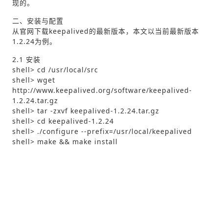
现的。
二、安装与配置
从官网下载keepalived的最新版本，本文以当前最新版本
1.2.24为例。
2.1 安装
shell> cd /usr/local/src
shell> wget
http://www.keepalived.org/software/keepalived-
1.2.24.tar.gz
shell> tar -zxvf keepalived-1.2.24.tar.gz
shell> cd keepalived-1.2.24
shell> ./configure --prefix=/usr/local/keepalived
shell> make && make install