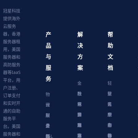
冠星科技
提供海外
云服务
产
解
帮
器，香港
服务器租
品
决
助
用，美国
与
方
文
服务器和
高防服务
服
案
档
器等IaaS
务
平台，用
金
轻
户注册、
融
教
量
财
物
订单支付
和实时开
解
育
电
云
务
账
理
云
通的自助
决
解
商
游
服
中
户
服
服
服
轻
服务平
方
决
解
戏
网
务
心
中
务
软
务
务
量
虚
台。美国
服务器和
案
方
决
解
站
器
心
协
件
物
器
器
级
拟
SSL