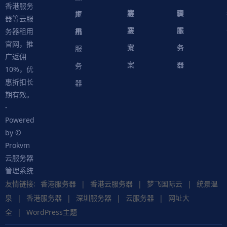
香港服务
案
方
决
解
议
脚
理
云
应
主
证
器等云服
案
方
决
本
服
服
用
机
书
务器租用
官网，推
案
方
务
务
服
广返佣
案
器
器
务
10%，优
惠折扣长
器
期有效。
-
Powered
by ©
Prokvm
云服务器
管理系统
友情链接:
香港服务器
|
香港云服务器
|
梦飞国际云
|
统景温
泉
|
香港服务器
|
深圳服务器
|
云服务器
|
网址大
全
|
WordPress主题