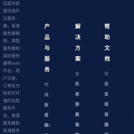
冠星科技
提供海外
云服务
产
解
帮
器，香港
服务器租
品
决
助
用，美国
与
方
文
服务器和
高防服务
服
案
档
器等IaaS
务
平台，用
金
轻
户注册、
融
教
量
财
物
订单支付
和实时开
解
育
电
云
务
账
理
云
通的自助
决
解
商
游
服
中
户
服
服
服
轻
服务平
方
决
解
戏
网
务
心
中
务
软
务
务
量
虚
台。美国
服务器和
案
方
决
解
站
器
心
协
件
物
器
器
级
拟
SSL
香港服务