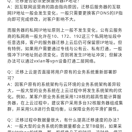
Q：迁移是否必须更换服务器IP地址？
A：因互联网运营商的路由指向原因，迁移后服务器的互联
网IP地址一般会发生变化，一般只需要更换客户DNS的IP指
向即可完成修改，对客户影响不大。
而服务器的私网IP地址原则上一般不发生变化，公有云服务
商的私网商一般允许在10、172、192这三个私网地址段中
任意选择，客户的服务器迁移上云后仍可保留原IP地址。但
有特例，如果用户需要通过专线与公有云、私有打通，一般
情冲下IP地址则必须变化，否则将发生IP地址冲突；但解决
办法可以通过vxlan等vpn设备打通二层网络。
Q：迁移上云是否直接将用户原有的业务系统重新部署即
可？
A：因客户原有的系统架构与云环境的业务系统架构差异较
大，一般大型的业务系统在上云过程中将发生系统架构的优
化。例如，某客户原业务系统采用128核的超高性能计算服
务器，在上云过程中，建议客户采用多台32核服务器组成集
群，并采用SLB进行负载均衡，以保障业务的平滑扩展性。
Q：迁移过程中数据量很大，有什么提高迁移速度的办法？
A：一般大型的业务系统的数据量都会上至TB级别，如果采