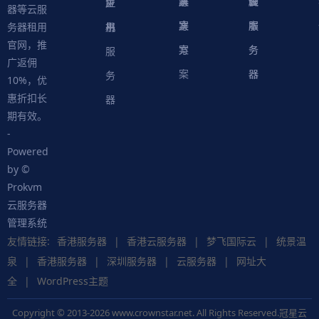
案
方
决
解
议
脚
理
云
应
主
证
器等云服
案
方
决
本
服
服
用
机
书
务器租用
官网，推
案
方
务
务
服
广返佣
案
器
器
务
10%，优
惠折扣长
器
期有效。
-
Powered
by ©
Prokvm
云服务器
管理系统
友情链接:
香港服务器
|
香港云服务器
|
梦飞国际云
|
统景温
泉
|
香港服务器
|
深圳服务器
|
云服务器
|
网址大
全
|
WordPress主题
Copyright © 2013-2026 www.crownstar.net. All Rights Reserved.冠星云