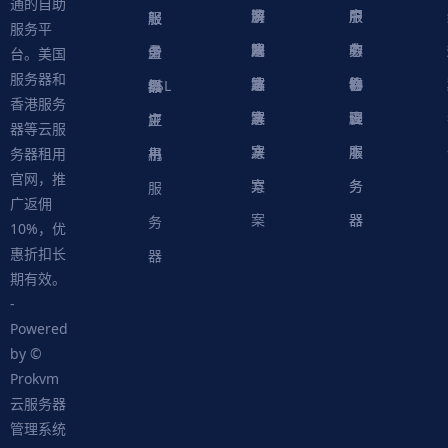
通的自助
决
解
商
游
服
中
户
服
服
服
轻
服务平
方
决
解
戏
网
务
心
中
务
软
务
务
量
虚
台。美国
服务器和
案
方
决
解
站
器
心
协
件
物
器
器
级
拟
SSL
香港服务
案
方
决
解
议
脚
理
云
应
主
证
器等云服
案
方
决
本
服
服
用
机
书
务器租用
官网，推
案
方
务
务
服
广返佣
案
器
器
务
10%，优
惠折扣长
器
期有效。
-
Powered
by ©
Prokvm
云服务器
管理系统