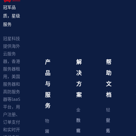
冠军品
质，星级
服务
冠星科技
提供海外
云服务
产
解
帮
器，香港
服务器租
品
决
助
用，美国
与
方
文
服务器和
高防服务
服
案
档
器等IaaS
务
平台，用
金
轻
户注册、
融
教
量
财
物
订单支付
和实时开
解
育
电
云
务
账
理
云