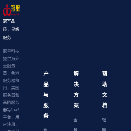
冠军品
质，星级
服务
冠星科技
提供海外
云服务
产
解
帮
器，香港
服务器租
品
决
助
用，美国
与
方
文
服务器和
高防服务
服
案
档
器等IaaS
务
平台，用
金
轻
户注册、
融
教
量
财
物