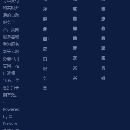
订单支付
和实时开
解
育
电
云
务
账
理
云
通的自助
决
解
商
游
服
中
户
服
服
服
轻
服务平
方
决
解
戏
网
务
心
中
务
软
务
务
量
虚
台。美国
服务器和
案
方
决
解
站
器
心
协
件
物
器
器
级
拟
SSL
香港服务
案
方
决
解
议
脚
理
云
应
主
证
器等云服
案
方
决
本
服
服
用
机
书
务器租用
官网，推
案
方
务
务
服
广返佣
案
器
器
务
10%，优
惠折扣长
器
期有效。
-
Powered
by ©
Prokvm