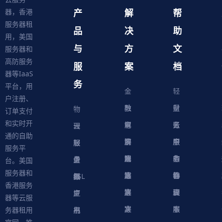
产
解
帮
器，香港
服务器租
品
决
助
用，美国
与
方
文
服务器和
高防服务
服
案
档
器等IaaS
务
平台，用
金
轻
户注册、
融
教
量
财
物
订单支付
和实时开
解
育
电
云
务
账
理
云
通的自助
决
解
商
游
服
中
户
服
服
服
轻
服务平
方
决
解
戏
网
务
心
中
务
软
务
务
量
虚
台。美国
服务器和
案
方
决
解
站
器
心
协
件
物
器
器
级
拟
SSL
香港服务
案
方
决
解
议
脚
理
云
应
主
证
器等云服
案
方
决
本
服
服
用
机
书
务器租用