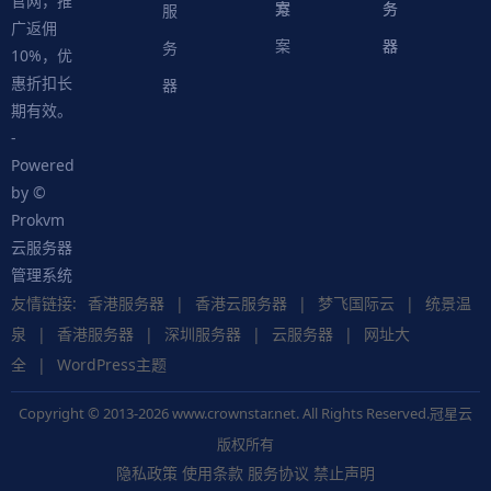
官网，推
案
方
务
务
服
广返佣
案
器
器
务
10%，优
惠折扣长
器
期有效。
-
Powered
by ©
Prokvm
云服务器
管理系统
友情链接:
香港服务器
|
香港云服务器
|
梦飞国际云
|
统景温
泉
|
香港服务器
|
深圳服务器
|
云服务器
|
网址大
全
|
WordPress主题
Copyright © 2013-2026 www.crownstar.net. All Rights Reserved.冠星云
版权所有
隐私政策
使用条款
服务协议
禁止声明