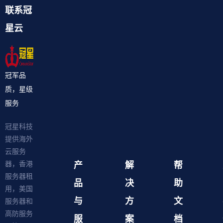
联系冠
星云
冠军品
质，星级
服务
冠星科技
提供海外
云服务
产
解
帮
器，香港
服务器租
品
决
助
用，美国
与
方
文
服务器和
高防服务
服
案
档