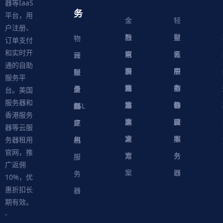
器等IaaS
务
平台，用
金
轻
户注册、
融
教
量
财
物
订单支付
和实时开
解
育
电
云
务
账
理
云
通的自助
决
解
商
游
服
中
户
服
服
服
轻
服务平
方
决
解
戏
网
务
心
中
务
软
务
务
量
虚
台。美国
服务器和
案
方
决
解
站
器
心
协
件
物
器
器
级
拟
SSL
香港服务
案
方
决
解
议
脚
理
云
应
主
证
器等云服
案
方
决
本
服
服
用
机
书
务器租用
官网，推
案
方
务
务
服
广返佣
案
器
器
务
10%，优
惠折扣长
器
期有效。
-